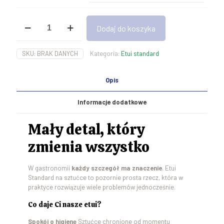
ilość
Dodaj do koszyka
Etui
Standard
na
SKU:
BRAK DANYCH
Kategoria:
Etui standard
sztućce
-
wzór
Opis
4
Informacje dodatkowe
Mały detal, który
zmienia wszystko
W gastronomii
każdy szczegół ma znaczenie
. Etui
Standard na sztućce to pozornie prosta rzecz, która w
praktyce rozwiązuje wiele problemów jednocześnie.
Co daje Ci nasze etui?
Spokój o higienę
Sztućce chronione od momentu