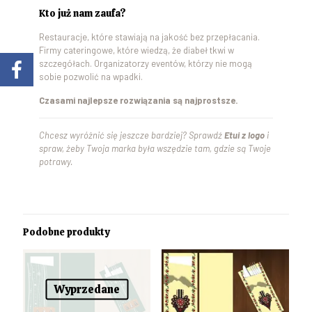
Kto już nam zaufa?
Restauracje, które stawiają na jakość bez przepłacania.
Firmy cateringowe, które wiedzą, że diabeł tkwi w
szczegółach. Organizatorzy eventów, którzy nie mogą
sobie pozwolić na wpadki.
Czasami najlepsze rozwiązania są najprostsze.
Chcesz wyróżnić się jeszcze bardziej? Sprawdź
Etui z logo
i
spraw, żeby Twoja marka była wszędzie tam, gdzie są Twoje
potrawy.
Podobne produkty
Wyprzedane