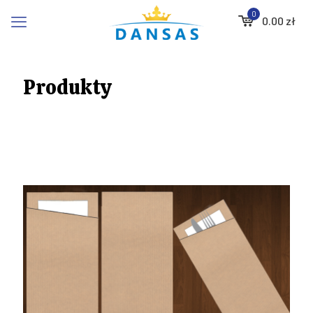
0
0.00
zł
Produkty