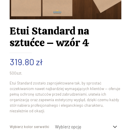
Etui Standard na
sztućce – wzór 4
319.80
zł
500szt.
Etui Standard zostało zaprojektowane tak, by sprostać
oczekiwaniom nawet najbardziej wymagających klientów — oferuje
pełną ochronę sztućców przed zabrudzeniami, ułatwia ich
organizację oraz zapewnia estetyczny wygląd, dzięki czemu każdy
stół nabiera profesjonalnego i eleganckiego charakteru,
niezależnie od okazji.
Wybierz kolor serwetki