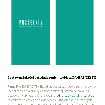
Postaw na jakość i doświadczenie – wybierz DANSAS TEXTIL
Firma P.W. DANSAS TEXTIL od lat dostarcza rozwiązania tekstylne i
jednorazowe dla branży gastronomicznej, stawiając na jakość,
estetykę i praktyczność. Oferowane
jednorazowe etui na sztućce
to efekt wieloletniego doświadczenia i znajomości potrzeb rynku.
Każdy produkt powstaje z wysokiej jakości materiałów, które nie