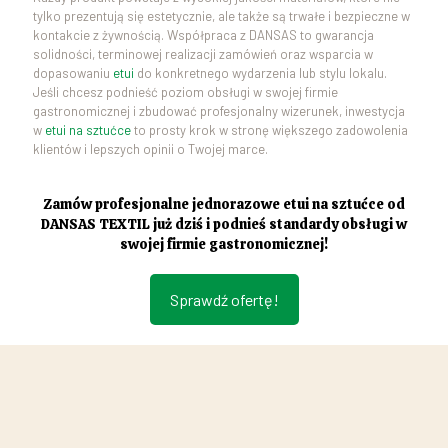
tylko prezentują się estetycznie, ale także są trwałe i bezpieczne w
kontakcie z żywnością. Współpraca z DANSAS to gwarancja
solidności, terminowej realizacji zamówień oraz wsparcia w
dopasowaniu
etui
do konkretnego wydarzenia lub stylu lokalu.
Jeśli chcesz podnieść poziom obsługi w swojej firmie
gastronomicznej i zbudować profesjonalny wizerunek, inwestycja
w
etui na sztućce
to prosty krok w stronę większego zadowolenia
klientów i lepszych opinii o Twojej marce.
Zamów profesjonalne jednorazowe etui na sztućce od
DANSAS TEXTIL już dziś i podnieś standardy obsługi w
swojej firmie gastronomicznej!
Sprawdź ofertę!