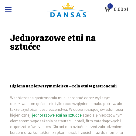
0
0.00
zł
Jednorazowe etui na
sztućce
Higiena na pierwszym miejscu – rola etui w gastronomii
Współczesna gastronomia musi sprostać coraz wyższym
oczekiwaniom gości – nie tylko pod względem smaku potraw, ale
także czystości i bezpieczeństwa. W dobie rosnącej świadomości
higienicznej,
jednorazowe etui na sztućce
stało się nieodzownym
elementem wyposażenia restauracji, hoteli, firm cateringowych i
organizatorów eventów. Chroni ono sztućce przed zabrudzeniem,
kurzem oraz kontaktem z rękami osób trzecich – aż do momentu