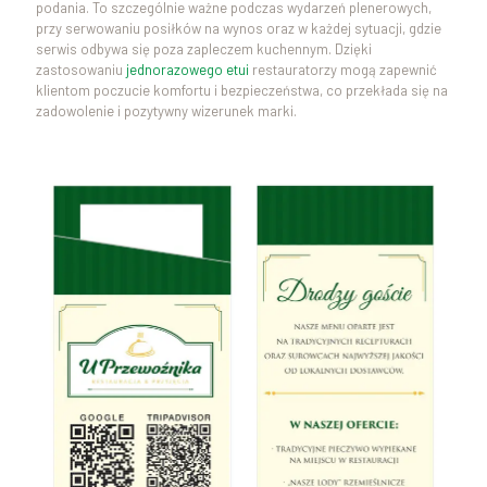
podania. To szczególnie ważne podczas wydarzeń plenerowych,
przy serwowaniu posiłków na wynos oraz w każdej sytuacji, gdzie
serwis odbywa się poza zapleczem kuchennym. Dzięki
zastosowaniu
jednorazowego etui
restauratorzy mogą zapewnić
klientom poczucie komfortu i bezpieczeństwa, co przekłada się na
zadowolenie i pozytywny wizerunek marki.