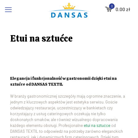
0
0.00
zł
Etui na sztućce
Elegancja i funkcjonalność w gastronomii dzięki etui na
sztućce od DANSAS TEXTIL
W branży gastronomicznej szczegóły mają ogromne znaczenie, a
jednym z kluczowych aspektów jest estetyka serwisu. Goście
odwiedzający restauracje, uczestniczący w bankietach czy
korzystający z usług cateringowych oczekują nie tylko
doskonałych smaków, ale również wizualnego dopracowania
każdego elementu obsługi. Profesjonalne
etui na sztućce
od
DANSAS TEXTIL to odpowiedź na potrzeby zarówno eleganckich
restauracji, jak i dynamicznych firm cateringowych. Dzięki tym