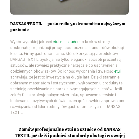
DANSAS TEXTIL — partner dla gastronomii na najwyższym
poziomie
Wybór wysokiej jakości
etui na sztućce
to krok w stronę
doskonałej organizacji pracy i podnoszenia standardów obsługi
klienta. Firmy gastronomiczne, które korzystają z produktów
DANSAS TEXTIL, zyskują nie tylko elegancki sposób prezentacji
sztućców, ale również praktyczne narzędzie do usprawnienia
codziennych obowiązków. Solidność wykonania i trwałość
etui
sprawiają, że jest to inwestycja na długie lata. Dzięki starannie
dobranym materiałom i estetycznemu wykończeniu produkty te
spełniają oczekiwania najbardziej wymagających klientów. Jeśli
zależy Ci na profesjonalnym wizerunku, sprawnym serwisie i
budowaniu pozytywnych doświadczeń gości, wybierz sprawdzone
rozwiązania od lidera tekstyliów gastronomicznych — DANSAS
TEXTIL.
Zamów profesjonalne etui na sztućce od DANSAS
TEXTIL już dziś i podnieś standardy obsługi w swojej