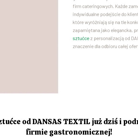
firm cateringowych. Każde zamó
indywidualne podejście do klien
które wyróżniają się na tle konk
zapamiętana jako elegancka, pr
sztućce
z personalizacją od DA
znaczenie dla odbioru całej ofe
tućce od DANSAS TEXTIL już dziś i pod
firmie gastronomicznej!