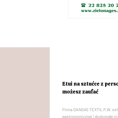
Etui na sztućce z pers
możesz zaufać
Firma DANSAS TEXTIL P.W. od lat
gastronomicznej i doskonale r