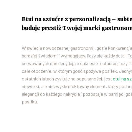
Etui na sztućce z personalizacją – subt
buduje prestiż Twojej marki gastronom
W świecie nowoczesnej gastronomii, gdzie konkurencja 
bardziej świadomi i wymagający, liczy się każdy detal. To
serwowanych dań decydują o sukcesie restauracji czy fi
całe otoczenie, w którym gość spożywa posiłek. Jednym 
ostatnich latach zyskuje na popularności, jest
etui na s
niewielki, ale niezwykle efektowny element, który podnos
elegancji do każdego nakrycia i pozostaje w pamięci g
posiłku.