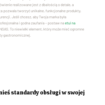
wienie realizowane jest z dbałością o detale, a
ta pozwala tworzyć unikalne, funkcjonalne produkty,
urencji. Jeśli chcesz, aby Twoja marka była
ofesjonalna i godna zaufania – postaw na
etui na
NSAS. To niewielki element, który może mieć ogromne
rty gastronomicznej.
nieś standardy obsługi w swojej