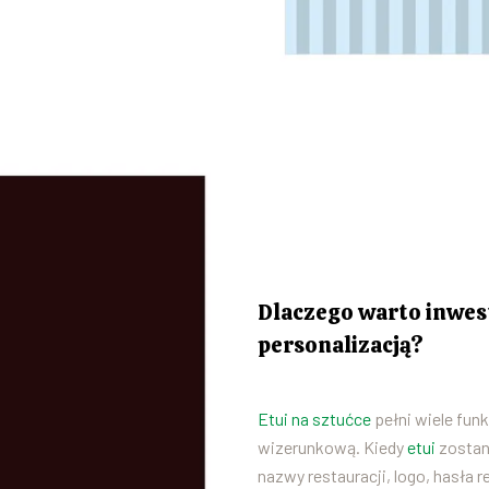
Dlaczego warto inwest
personalizacją?
Etui na sztućce
pełni wiele funk
wizerunkową. Kiedy
etui
zostan
nazwy restauracji, logo, hasła r