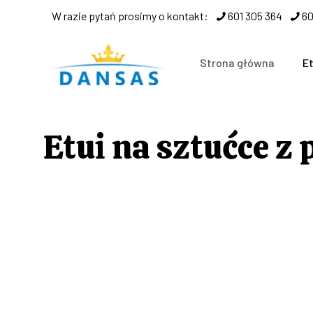
W razie pytań prosimy o kontakt:
601 305 364
60
Strona główna
E
Etui na sztućce z 