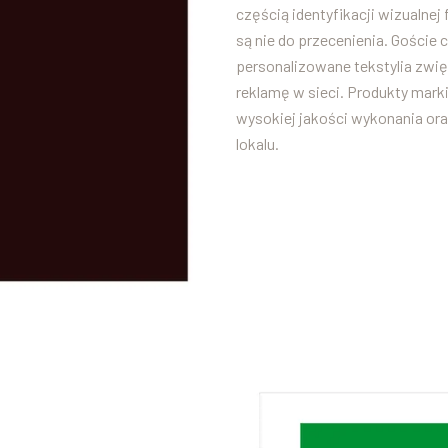
częścią identyfikacji wizualne
są nie do przecenienia. Goście 
personalizowane tekstylia zwi
reklamę w sieci. Produkty mar
wysokiej jakości wykonania ora
lokalu.