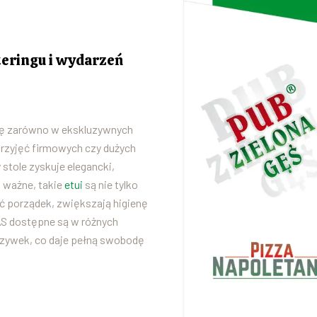
ateringu i wydarzeń
ę zarówno w ekskluzywnych
 przyjęć firmowych czy dużych
stole zyskuje elegancki,
o ważne, takie
etui
są nie tylko
ć porządek, zwiększają higienę
AS dostępne są w różnych
aszywek, co daje pełną swobodę