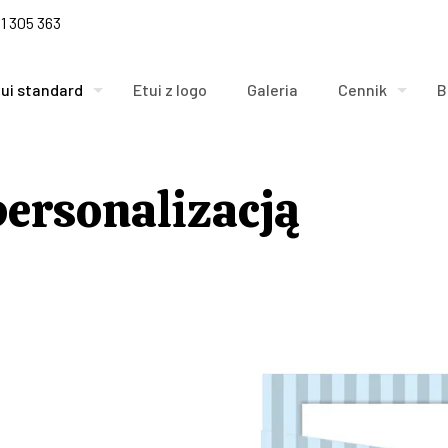
1 305 363
tui standard
Etui z logo
Galeria
Cennik
B
personalizacją