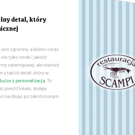
elny detal, który
icznej
jest ogromna, a klienci coraz
 nie tylko smak i jakość
rmy cateringowej, ale również
z takich detali, który w
ztućce z personalizacją
. To
i prestiż lokalu, dodaje
ości na długo po zakończonym