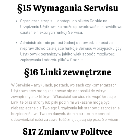
§15 Wymagania Serwisu
Ograniczenie zapisu i dostępu do plików Cookie na
Urządzeniu Użytkownika może spowodować nieprawidłowe
działanie niektórych funkcji Serwisu.
Administrator nie ponosi żadnej odpowiedzialności za
nieprawidłowo działające funkcje Serwisu w przypadku gdy
Użytkownik ograniczy w jakikolwiek sposób możliwość
zapisywania i odczytu plików Cookie.
§16 Linki zewnętrzne
W Serwisie – artykułach, postach, wpisach czy komentarzach
Użytkowników mogą znajdować się odnośniki do witryn
zewnętrznych, z którymi Właściciel serwisu nie współpracuje.
Linki te oraz strony lub pliki pod nimi wskazane mogą być
niebezpieczne dla Twojego Urządzenia lub stanowić zagrożenie
bezpieczeństwa Twoich danych. Administrator nie ponosi
odpowiedzialności za zawartość znajdującą się poza Serwisem.
§17 Zmiany w Polityce