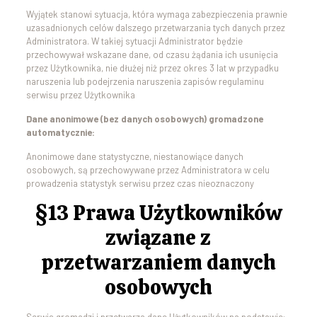
Wyjątek stanowi sytuacja, która wymaga zabezpieczenia prawnie
uzasadnionych celów dalszego przetwarzania tych danych przez
Administratora. W takiej sytuacji Administrator będzie
przechowywał wskazane dane, od czasu żądania ich usunięcia
przez Użytkownika, nie dłużej niż przez okres 3 lat w przypadku
naruszenia lub podejrzenia naruszenia zapisów regulaminu
serwisu przez Użytkownika
Dane anonimowe (bez danych osobowych) gromadzone
automatycznie:
Anonimowe dane statystyczne, niestanowiące danych
osobowych, są przechowywane przez Administratora w celu
prowadzenia statystyk serwisu przez czas nieoznaczony
§13 Prawa Użytkowników
związane z
przetwarzaniem danych
osobowych