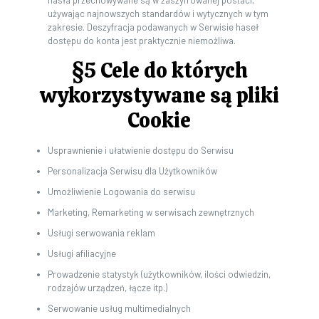
hasła przechowywane są w zaszyfrowanej postaci,
używając najnowszych standardów i wytycznych w tym
zakresie. Deszyfracja podawanych w Serwisie haseł
dostępu do konta jest praktycznie niemożliwa.
§5 Cele do których
wykorzystywane są pliki
Cookie
Usprawnienie i ułatwienie dostępu do Serwisu
Personalizacja Serwisu dla Użytkowników
Umożliwienie Logowania do serwisu
Marketing, Remarketing w serwisach zewnętrznych
Usługi serwowania reklam
Usługi afiliacyjne
Prowadzenie statystyk (użytkowników, ilości odwiedzin,
rodzajów urządzeń, łącze itp.)
Serwowanie usług multimedialnych