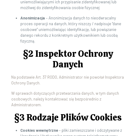
uniemożliwiającymi ich przypisanie zidentyfikowanej lub
możliwej do zidentyfikowania osobie fizycznej
Anonimizacja
– Anonimizacja danych to nieodwracalny
proces operacji na danych, który niszczy / nadpisuje “dane
osobowe” uniemożliwiając identyfikację, lub powiązanie
danego rekordu z konkretnym użytkownikiem lub osobą
fizyczną.
§2 Inspektor Ochrony
Danych
Na podstawie Art. 37 RODO, Administrator nie powołał Inspektora
Ochrony Danych.
W sprawach dotyczących przetwarzania danych, w tym danych
osobowych, należy kontaktować się bezpośrednio z
Administratorem.
§3 Rodzaje Plików Cookies
Cookies wewnętrzne
– pliki zamieszczane i odczytywane z