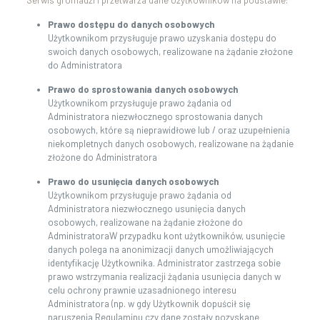
Serwis gromadzi i przetwarza dane Użytkowników na podstawie:
Prawo dostępu do danych osobowych
Użytkownikom przysługuje prawo uzyskania dostępu do
swoich danych osobowych, realizowane na żądanie złożone
do Administratora
Prawo do sprostowania danych osobowych
Użytkownikom przysługuje prawo żądania od
Administratora niezwłocznego sprostowania danych
osobowych, które są nieprawidłowe lub / oraz uzupełnienia
niekompletnych danych osobowych, realizowane na żądanie
złożone do Administratora
Prawo do usunięcia danych osobowych
Użytkownikom przysługuje prawo żądania od
Administratora niezwłocznego usunięcia danych
osobowych, realizowane na żądanie złożone do
AdministratoraW przypadku kont użytkowników, usunięcie
danych polega na anonimizacji danych umożliwiających
identyfikację Użytkownika. Administrator zastrzega sobie
prawo wstrzymania realizacji żądania usunięcia danych w
celu ochrony prawnie uzasadnionego interesu
Administratora (np. w gdy Użytkownik dopuścił się
naruszenia Regulaminu czy dane zostały pozyskane