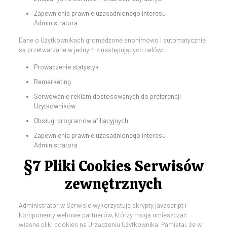
Zapewnienia prawnie uzasadnionego interesu
Administratora
Dane o Użytkownikach gromadzone anonimowo i automatycznie
są przetwarzane w jednym z następujących celów:
Prowadzenie statystyk
Remarketing
Serwowanie reklam dostosowanych do preferencji
Użytkowników
Obsługi programów afiliacyjnych
Zapewnienia prawnie uzasadnionego interesu
Administratora
§7 Pliki Cookies Serwisów
zewnętrznych
Administrator w Serwisie wykorzystuje skrypty javascript i
komponenty webowe partnerów, którzy mogą umieszczać
własne pliki cookies na Urządzeniu Użytkownika. Pamiętaj, że w