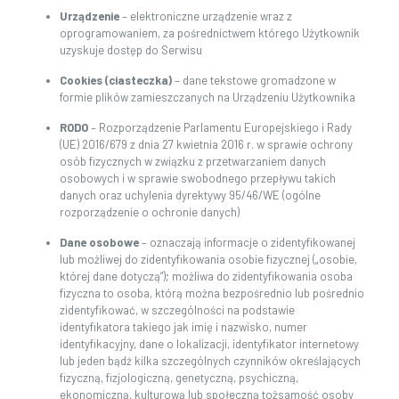
Urządzenie
– elektroniczne urządzenie wraz z
oprogramowaniem, za pośrednictwem którego Użytkownik
uzyskuje dostęp do Serwisu
Cookies (ciasteczka)
– dane tekstowe gromadzone w
formie plików zamieszczanych na Urządzeniu Użytkownika
RODO
– Rozporządzenie Parlamentu Europejskiego i Rady
(UE) 2016/679 z dnia 27 kwietnia 2016 r. w sprawie ochrony
osób fizycznych w związku z przetwarzaniem danych
osobowych i w sprawie swobodnego przepływu takich
danych oraz uchylenia dyrektywy 95/46/WE (ogólne
rozporządzenie o ochronie danych)
Dane osobowe
– oznaczają informacje o zidentyfikowanej
lub możliwej do zidentyfikowania osobie fizycznej („osobie,
której dane dotyczą”); możliwa do zidentyfikowania osoba
fizyczna to osoba, którą można bezpośrednio lub pośrednio
zidentyfikować, w szczególności na podstawie
identyfikatora takiego jak imię i nazwisko, numer
identyfikacyjny, dane o lokalizacji, identyfikator internetowy
lub jeden bądź kilka szczególnych czynników określających
fizyczną, fizjologiczną, genetyczną, psychiczną,
ekonomiczną, kulturową lub społeczną tożsamość osoby