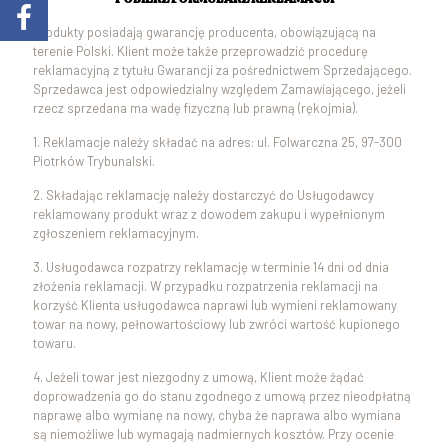
Produkty posiadają gwarancję producenta, obowiązującą na
terenie Polski. Klient może także przeprowadzić procedurę
reklamacyjną z tytułu Gwarancji za pośrednictwem Sprzedającego.
Sprzedawca jest odpowiedzialny względem Zamawiającego, jeżeli
rzecz sprzedana ma wadę fizyczną lub prawną (rękojmia).
1. Reklamacje należy składać na adres: ul. Folwarczna 25, 97-300
Piotrków Trybunalski.
2. Składając reklamację należy dostarczyć do Usługodawcy
reklamowany produkt wraz z dowodem zakupu i wypełnionym
zgłoszeniem reklamacyjnym.
3. Usługodawca rozpatrzy reklamację w terminie 14 dni od dnia
złożenia reklamacji. W przypadku rozpatrzenia reklamacji na
korzyść Klienta usługodawca naprawi lub wymieni reklamowany
towar na nowy, pełnowartościowy lub zwróci wartość kupionego
towaru.
4. Jeżeli towar jest niezgodny z umową, Klient może żądać
doprowadzenia go do stanu zgodnego z umową przez nieodpłatną
naprawę albo wymianę na nowy, chyba że naprawa albo wymiana
są niemożliwe lub wymagają nadmiernych kosztów. Przy ocenie