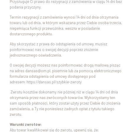
Przysługuje Ci prawo do rezygnacji z zamówienia w ciągu 14 dni bez
podania przyczyny.
Termin rezygnacji z zamówienia wynosi 14 dni od dnia otrzymania
towaru lub od dnia, w którym wskazana przez Ciebie osoba trzecia,
niepełniąca funkcji przewoźnika, weszła w posiadanie
dostarczonego produktu.
Aby skorzystać z prawa do odstąpienia od umowy, musisz
poinformować nas o swojej decyzji poprzez złożenie
jednoznacznego oświadczenia.
O swojej decyzji możesz nas poinformować drogą mailową pisząc
na adres dansas@om.pl, pisemnie lub za pomocą elektronicznego
formularza odstąpienia od umowy dostępnego pod
adresem:
https://dansas.pl/szybkie-zwroty
Zwrotu kosztów dokonamy nie później niż w ciągu 14 dni od dnia
otrzymania przez nas zwróconych towarów. Wykorzystamy ten
sam sposób płatności, który został użyty przez Ciebie do złożenia
zamówienia, a Ty nie poniesiesz żadnych opłat z tytułu takiego
zwrotu.
Warunki zwrotów:
Aby towar kwalifikował się do zwrotu, upewnij się, że: