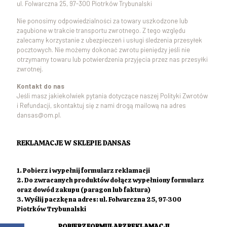
ul. Folwarczna 25, 97-300 Piotrków Trybunalski
Nie ponosimy odpowiedzialności za towary uszkodzone lub
zagubione w trakcie transportu zwrotnego. Z tego względu
zalecamy korzystanie z ubezpieczeń i usługi śledzenia przesyłek
pocztowych. Nie możemy dokonać zwrotu pieniędzy jeśli nie
otrzymamy towaru lub potwierdzenia przyjęcia przez nas przesyłki
zwrotnej.
Kontakt do nas
Jeśli masz jakiekolwiek pytania dotyczące naszej Polityki Zwrotów
i Refundacji, skontaktuj się z nami drogą mailową na adres
dansas@om.pl.
REKLAMACJE W SKLEPIE DANSAS
1. Pobierz i wypełnij formularz reklamacji
2. Do zwracanych produktów dołącz wypełniony formularz
oraz dowód zakupu (paragon lub faktura)
3. Wyślij paczkę na adres: ul. Folwarczna 25, 97-300
Piotrków Trybunalski
POBIERZ FORMULARZ REKLAMACJI