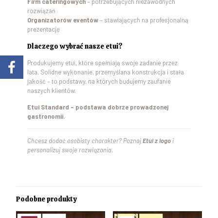
Firm cateringowych
– potrzebujących niezawodnych
rozwiązań
Organizatorów eventów
– stawiających na profesjonalną
prezentację
Dlaczego wybrać nasze etui?
Produkujemy etui, które spełniają swoje zadanie przez
lata. Solidne wykonanie, przemyślana konstrukcja i stała
jakość – to podstawy, na których budujemy zaufanie
naszych klientów.
Etui Standard – podstawa dobrze prowadzonej
gastronomii.
Chcesz dodać osobisty charakter? Poznaj
Etui z logo
i
personalizuj swoje rozwiązania.
Podobne produkty