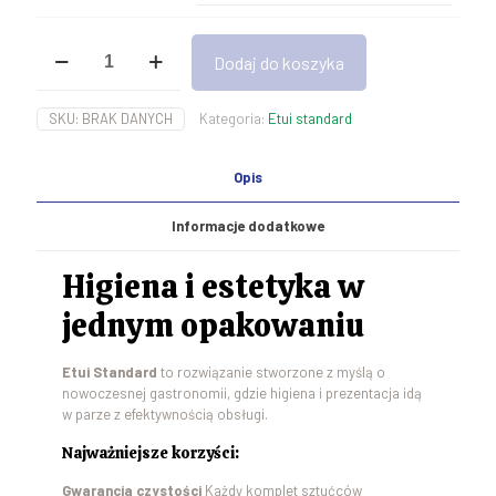
ilość
Dodaj do koszyka
Etui
Standard
na
SKU:
BRAK DANYCH
Kategoria:
Etui standard
sztućce
-
wzór
Opis
2
Informacje dodatkowe
Higiena i estetyka w
jednym opakowaniu
Etui Standard
to rozwiązanie stworzone z myślą o
nowoczesnej gastronomii, gdzie higiena i prezentacja idą
w parze z efektywnością obsługi.
Najważniejsze korzyści:
Gwarancja czystości
Każdy komplet sztućców