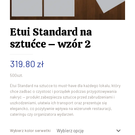
Etui Standard na
sztućce – wzór 2
319.80
zł
500szt.
Etui Standard na sztućce to must-have dla każdego lokalu, który
chce zadbać o czystość i porządek podczas przygotowywania
nakryć — produkt zabezpiecza sztućce przed zabrudzeniami i
uszkodzeniami, ułatwia ich transport oraz prezentuje się
elegancko, co pozytywnie wpływa na wizerunek restauracji,
cateringu czy organizatora wydarzeń.
Wybierz kolor serwetki