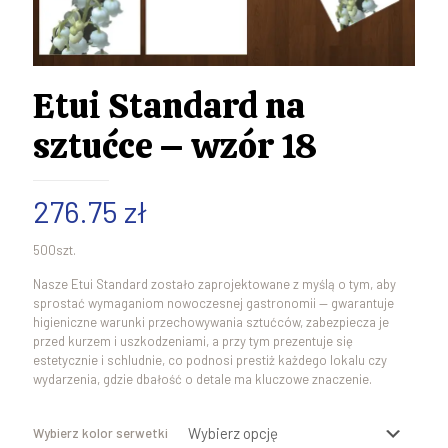
Etui Standard na
sztućce – wzór 18
276.75
zł
500szt.
Nasze Etui Standard zostało zaprojektowane z myślą o tym, aby
sprostać wymaganiom nowoczesnej gastronomii — gwarantuje
higieniczne warunki przechowywania sztućców, zabezpiecza je
przed kurzem i uszkodzeniami, a przy tym prezentuje się
estetycznie i schludnie, co podnosi prestiż każdego lokalu czy
wydarzenia, gdzie dbałość o detale ma kluczowe znaczenie.
Wybierz kolor serwetki