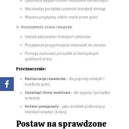
Ujednolica wygląd stołów i stanowisk serwisowych
Wprowadza porządek i podnosi standard obsługi
Wspiera pozytywny odbiór marki przez gości
4. Oszczędność czasu i wygoda
Ułatwia pakowanie i transport sztućców
Przyspiesza przygotowanie stanowisk do serwisu
Pomaga zachować porządek w intensywnych
godzinach pracy
Przeznaczenie:
Restauracje i kawiarnie
– dla poprawy estetyki i
komfortu gości
Cateringi i firmy eventowe
– dla wygody i porządku
w terenie
Hotele i pensjonaty
– jako dodatek podnoszący
standard śniadań i kolacji
Postaw na sprawdzone