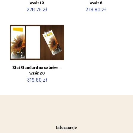
wzór 12
wzór 6
276.75
zł
319.80
zł
Etui Standard na sztućce –
wzór 20
319.80
zł
Informacje