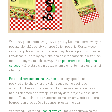
W branży gastronomicznej liczy się nie tylko smak serwowanych
potraw, ale także estetyka i sposób ich podania. Coraz więcej
restauracji, hoteli czy firm cateringowych sięga po nowoczesne
rozwiązania, które łączą funkcjonalność z dbałością o wizerunek
marki. Jednym z takich rozwiązań są
papierowe etui z logo na
sztućce
, które stają się nieodzownym elementem profesjonalnej
obsługi.
Personalizowane etui na sztućce
to prosty sposób na
podkreślenie charakteru lokalu i zbudowanie spójnego
wizerunku. Umieszczone na nich logo, nazwa restauracji czy
hasło reklamowe sprawiają, że każdy detal staje się nośnikiem
marki. To subtelna, ale skuteczna forma reklamy, która dociera
bezpośrednio do gościa i podnosi prestiż miejsca.
W przypadku cateringu
papierowe etui
mają dodatkową zaletę –