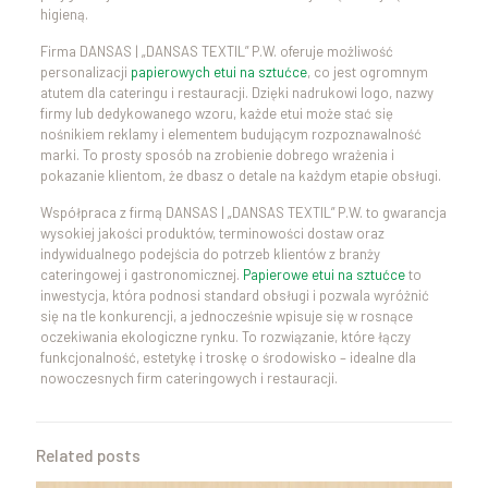
higieną.
Firma DANSAS | „DANSAS TEXTIL” P.W. oferuje możliwość
personalizacji
papierowych etui na sztućce
, co jest ogromnym
atutem dla cateringu i restauracji. Dzięki nadrukowi logo, nazwy
firmy lub dedykowanego wzoru, każde etui może stać się
nośnikiem reklamy i elementem budującym rozpoznawalność
marki. To prosty sposób na zrobienie dobrego wrażenia i
pokazanie klientom, że dbasz o detale na każdym etapie obsługi.
Współpraca z firmą DANSAS | „DANSAS TEXTIL” P.W. to gwarancja
wysokiej jakości produktów, terminowości dostaw oraz
indywidualnego podejścia do potrzeb klientów z branży
cateringowej i gastronomicznej.
Papierowe etui na sztućce
to
inwestycja, która podnosi standard obsługi i pozwala wyróżnić
się na tle konkurencji, a jednocześnie wpisuje się w rosnące
oczekiwania ekologiczne rynku. To rozwiązanie, które łączy
funkcjonalność, estetykę i troskę o środowisko – idealne dla
nowoczesnych firm cateringowych i restauracji.
Related posts