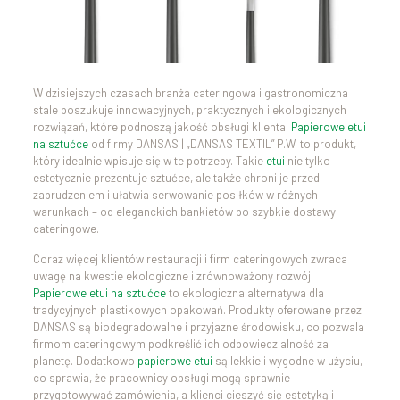
W dzisiejszych czasach branża cateringowa i gastronomiczna
stale poszukuje innowacyjnych, praktycznych i ekologicznych
rozwiązań, które podnoszą jakość obsługi klienta.
Papierowe etui
na sztućce
od firmy DANSAS | „DANSAS TEXTIL” P.W. to produkt,
który idealnie wpisuje się w te potrzeby. Takie
etui
nie tylko
estetycznie prezentuje sztućce, ale także chroni je przed
zabrudzeniem i ułatwia serwowanie posiłków w różnych
warunkach – od eleganckich bankietów po szybkie dostawy
cateringowe.
Coraz więcej klientów restauracji i firm cateringowych zwraca
uwagę na kwestie ekologiczne i zrównoważony rozwój.
Papierowe etui na sztućce
to ekologiczna alternatywa dla
tradycyjnych plastikowych opakowań. Produkty oferowane przez
DANSAS są biodegradowalne i przyjazne środowisku, co pozwala
firmom cateringowym podkreślić ich odpowiedzialność za
planetę. Dodatkowo
papierowe etui
są lekkie i wygodne w użyciu,
co sprawia, że pracownicy obsługi mogą sprawnie
przygotowywać zamówienia, a klienci cieszyć się estetyką i