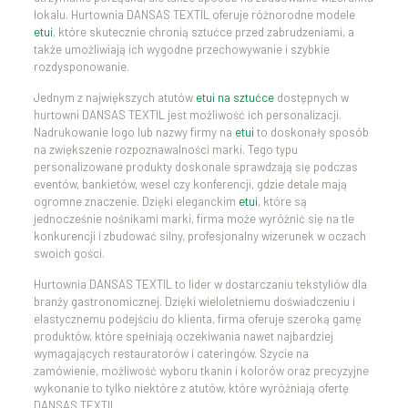
lokalu. Hurtownia DANSAS TEXTIL oferuje różnorodne modele
etui
, które skutecznie chronią sztućce przed zabrudzeniami, a
także umożliwiają ich wygodne przechowywanie i szybkie
rozdysponowanie.
Jednym z największych atutów
etui na sztućce
dostępnych w
hurtowni DANSAS TEXTIL jest możliwość ich personalizacji.
Nadrukowanie logo lub nazwy firmy na
etui
to doskonały sposób
na zwiększenie rozpoznawalności marki. Tego typu
personalizowane produkty doskonale sprawdzają się podczas
eventów, bankietów, wesel czy konferencji, gdzie detale mają
ogromne znaczenie. Dzięki eleganckim
etui
, które są
jednocześnie nośnikami marki, firma może wyróżnić się na tle
konkurencji i zbudować silny, profesjonalny wizerunek w oczach
swoich gości.
Hurtownia DANSAS TEXTIL to lider w dostarczaniu tekstyliów dla
branży gastronomicznej. Dzięki wieloletniemu doświadczeniu i
elastycznemu podejściu do klienta, firma oferuje szeroką gamę
produktów, które spełniają oczekiwania nawet najbardziej
wymagających restauratorów i cateringów. Szycie na
zamówienie, możliwość wyboru tkanin i kolorów oraz precyzyjne
wykonanie to tylko niektóre z atutów, które wyróżniają ofertę
DANSAS TEXTIL.