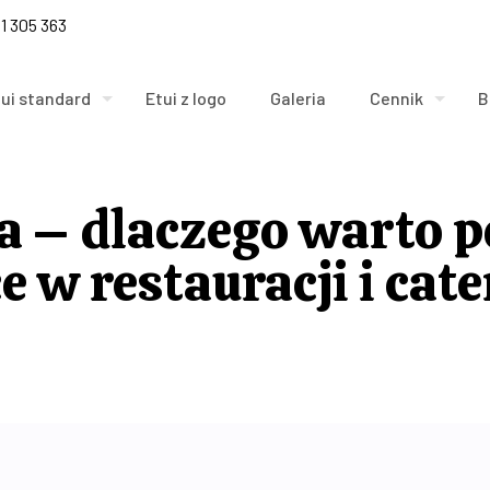
1 305 363
tui standard
Etui z logo
Galeria
Cennik
B
na – dlaczego warto p
e w restauracji i cat