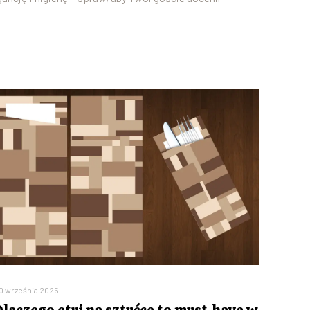
0 września 2025
Dlaczego etui na sztućce to must-have w