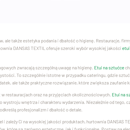
w, ale także estetyka podania i dbałość o higienę. Restauracje, fir
urtownia DANSAS TEXTIL oferuje szeroki wybór wysokiej jakości
etu
eringowych zwracają szczególną uwagę na higienę.
Etui na sztućce
ch
ystości. To szczególnie istotne w przypadku cateringu, gdzie szt
odatek, ale także praktyczne rozwiązanie, które zwiększa zaufanie k
t w restauracjach oraz na przyjęciach okolicznościowych.
Etui na s
 wystroju wnętrza i charakteru wydarzenia. Niezależnie od tego, cz
odkreślą profesjonalizm i dbałość o detale.
el i zależy Ci na wysokiej jakości produktach, hurtownia DANSAS TE
, które są zarówno estetyczne, jak i funkcjonalne. Postaw na elega