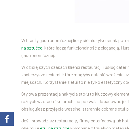
W branży gastronomicznej liczy się nie tylko smak potra
na sztućce
, które łączą funkcjonalność z elegancją. H
gastronomicznej.
W dzisiejszych czasach klienci restauracji i usług cat
zanieczyszczeniami, które mogłyby osłabić wrażenie cz
miejscach. Korzystanie z etui to nie tylko estetyczny d
Stylowa prezentacja nakrycia stołu to kluczowy elemen
różnych wzorach i kolorach, co pozwala dopasować je do
obsługujesz przyjęcie weselne, starannie dobrane etui p
Jeśli prowadzisz restaurację, firmę cateringową lub hot
obejmuje
etui na sztućce
wykonane z trwałych materiałów