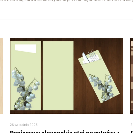
26 września 2025
2
Papierowe eleganckie etui na sztućce z