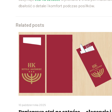
dbałość o detale i komfort podczas posiłków.
Related posts
10 października 2025
Papierowe etui na sztućce – elegancja i