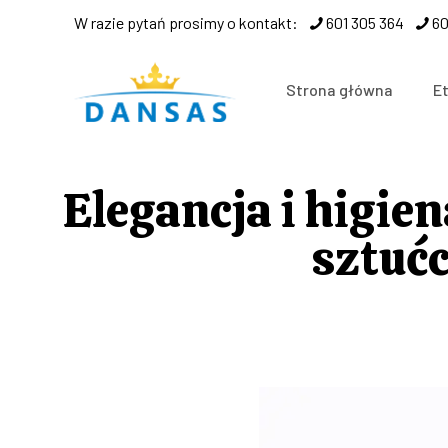
W razie pytań prosimy o kontakt:
601 305 364
60
Strona główna
E
Elegancja i higie
sztućc