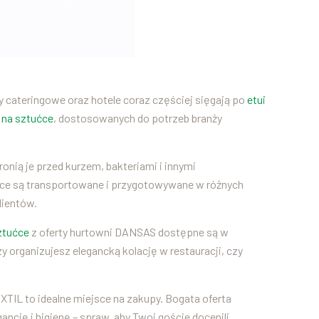
my cateringowe oraz hotele coraz częściej sięgają po
etui
i na sztućce
, dostosowanych do potrzeb branży
ronią je przed kurzem, bakteriami i innymi
ućce są transportowane i przygotowywane w różnych
lientów.
ztućce
z oferty hurtowni DANSAS dostępne są w
y organizujesz elegancką kolację w restauracji, czy
XTIL to idealne miejsce na zakupy. Bogata oferta
ncję i higienę – spraw, aby Twoi goście docenili